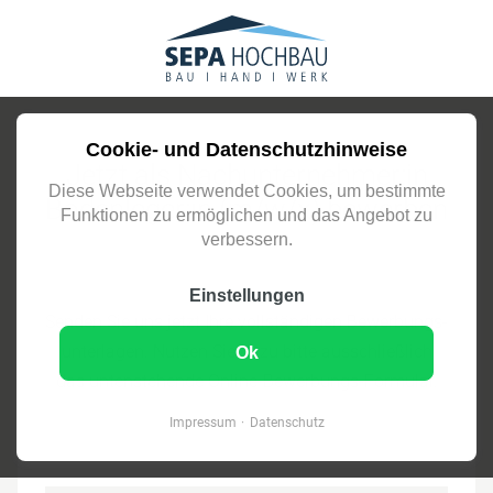
Cookie- und Datenschutzhinweise
Jetzt als Nachunternehmer:in
Diese Webseite verwendet Cookies, um bestimmte
Bodenleger:in (m/w/x) bewerben
Funktionen zu ermöglichen und das Angebot zu
verbessern.
Einstellungen
Senden Sie uns jetzt Ihre vollständigen Bewerbungs­
unterlagen. Nutzen Sie dazu bitte ausschließlich
Ok
das unten­stehende Online-Bewerbungs-Formular.
Impressum
Datenschutz