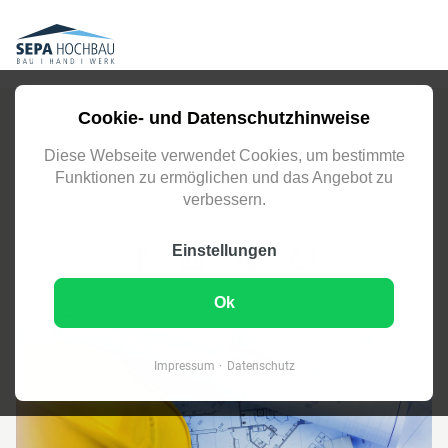
Cookie- und Datenschutzhinweise
ZUR GESAMTÜBERSICHT
Diese Webseite verwendet Cookies, um bestimmte
Funktionen zu ermöglichen und das Angebot zu
Inhalt teilen
verbessern.
Einstellungen
Ok
Impressum
Datenschutz